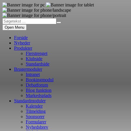
Open Menu
Forside
Nyheder
Produkter
Flerstrenget
Klubside
Standardside
Brugermoduler
Intranet
Bookingmodul
Debatforum
Blog funktion
Markedsplads
Standardmoduler
Kalender
Tilmelding
Sponsorer
Formularer
Nyhedsbrev