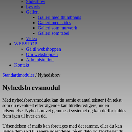
Slideshow
Lysavis
Galleri
Galleri med thumbnails
Galleri med slides
Galleri som murværk
Galleri som tabel
Video
WEBSHOP
Gå til webshoppen
Om webshoppen
Administration
Kontakt
Standardmoduler
/ Nyhedsbrev
Nyhedsbrevsmodul
Med nyhedsbrevsmodulet kan du samle et antal tekster i én tekst,
som du eventuelt efterfølgende kan tilrette/redigere, inden
udsendelse. Nyhedsbrevet gemmes i systemet og kan derfor kaldes
frem igen til hver en tid.
Udsendelsen af mails kan foretages med det samme, eller du kan
lægge dem i kø til senere udsendelse, på en dato og klokkeslet du