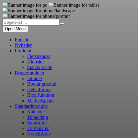
Open Menu
Forside
Nyheder
Produkter
Flerstrenget
Klubside
Standardside
Brugermoduler
Intranet
Bookingmodul
Debatforum
Blog funktion
Markedsplads
Standardmoduler
Kalender
Tilmelding
Sponsorer
Formularer
Nyhedsbrev