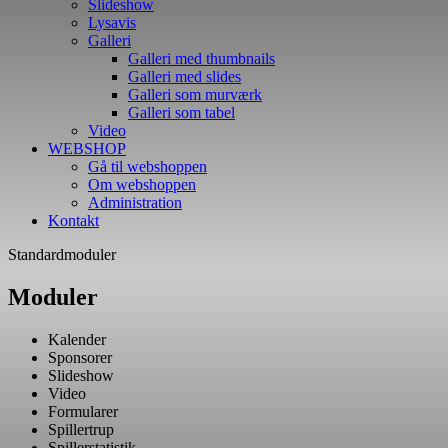
Slideshow
Lysavis
Galleri
Galleri med thumbnails
Galleri med slides
Galleri som murværk
Galleri som tabel
Video
WEBSHOP
Gå til webshoppen
Om webshoppen
Administration
Kontakt
Standardmoduler
Moduler
Kalender
Sponsorer
Slideshow
Video
Formularer
Spillertrup
Spillerstatistik