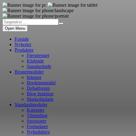
Open Menu
Forside
Nyheder
Produkter
Flerstrenget
Klubside
Standardside
Brugermoduler
Intranet
Bookingmodul
Debatforum
Blog funktion
Markedsplads
Standardmoduler
Kalender
Tilmelding
Sponsorer
Formularer
Nyhedsbrev