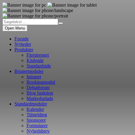
Open Menu
Forside
Nyheder
Produkter
Flerstrenget
Klubside
Standardside
Brugermoduler
Intranet
Bookingmodul
Debatforum
Blog funktion
Markedsplads
Standardmoduler
Kalender
Tilmelding
Sponsorer
Formularer
Nyhedsbrev